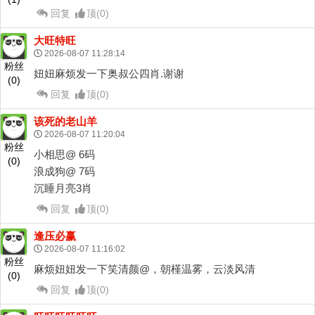
回复
顶
(
0
)
大旺特旺
2026-08-07 11:28:14
粉丝
妞妞麻烦发一下奥叔公四肖.谢谢
(0)
回复
顶
(
0
)
该死的老山羊
2026-08-07 11:20:04
粉丝
小相思@ 6码
(0)
浪成狗@ 7码
沉睡月亮3肖
回复
顶
(
0
)
逢压必赢
2026-08-07 11:16:02
粉丝
麻烦妞妞发一下笑清颜@，朝槿温雾，云淡风清
(0)
回复
顶
(
0
)