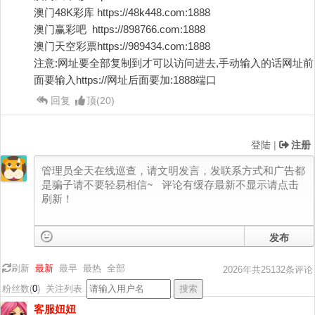
澳门48K彩库 https://48k448.com:1888
澳门赢彩吧  https://898766.com:1888
澳门天空彩票https://989434.com:1888
注意:网址要全部复制到才可以访问进去,手动输入的话网址前
面要输入https://网址后面要加:1888端口
回复
顶
(
20
)
登陆
|
注册
刷新
最新
最早
最热
全部
2026年共
25132
条评论
粉丝数(
0
)
关注列表
搜索
客服妞妞