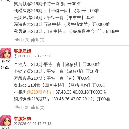
笑清颜@219期平特一肖 猴  开00准
朝槿温雾219期：【平特一肖】≤狗≥开：00准
云淡风清219期：平特一肖【羊羊羊】00准       
深海夜未219期:五肖中特 （猴牛猪龙羊）开0000准
秋风别来219期：4肖中特☆=◇蛇狗鼠牛◇=開：8888中
回复
顶
(
0
)
客服妞妞
2026-08-07 17:27:50
粉丝
个性人士219期:平特一肖【猪猪猪】开0000准
(726)
心锁了雾219期：平特一肖《猪猪猪》开00准
万般皆是219期：平特一肖【狗】开00准
奥叔公 219期:【四肖中特】【马猪虎狗】开00准      
小相思
@219期六码：
37.43.33.46.03.18开0000准
浪成狗@219期7码（33.45.36.43.07.29.12）开00准  
回复
顶
(
0
)
客服妞妞
2026-08-07 17:27:43